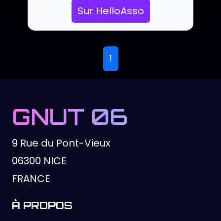
Sur HelloAsso
Page 1 sur 1. Utilisez le
1
GNUT 06
9 Rue du Pont-Vieux
06300 NICE
FRANCE
À PROPOS