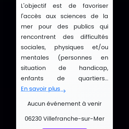
L'objectif est de favoriser
l'accès aux sciences de la
mer pour des publics qui
rencontrent des difficultés
sociales, physiques et/ou
mentales (personnes en
situation de handicap,
enfants de quartiers...
En savoir plus
Événements et services de Associ
Aucun événement à venir
Localisation :
06230 Villefranche-sur-Mer