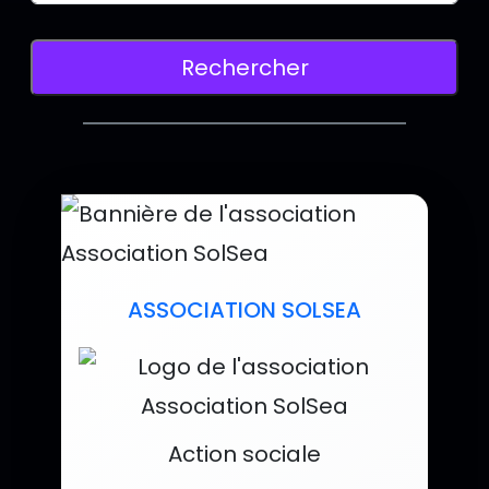
Saisissez le nom d'une association pour l
Lancer la recherche d'associations
Rechercher
Liste des assoc
ASSOCIATION SOLSEA
Catégorie :
Action sociale