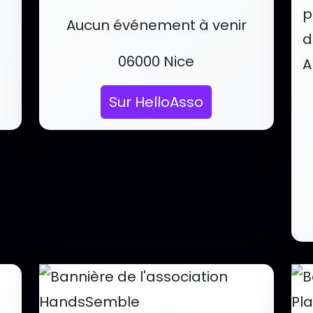
p
 de Smile4All
Événements et services de Ha
Aucun événement à venir
d
Localisation :
06000 Nice
A
É
Sur HelloAsso