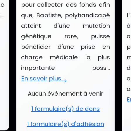
le
pour collecter des fonds afin
..
que, Baptiste, polyhandicapé
L
atteint d'une mutation
à
génétique rare, puisse
a
 de Le Chemin Des Rêves
bénéficier d'une prise en
p
charge médicale la plus
m
importante poss...
En savoir plus
a
Événements et services de Tou
Aucun événement à venir
E
1 formulaire(s) de dons
É
1 formulaire(s) d'adhésion