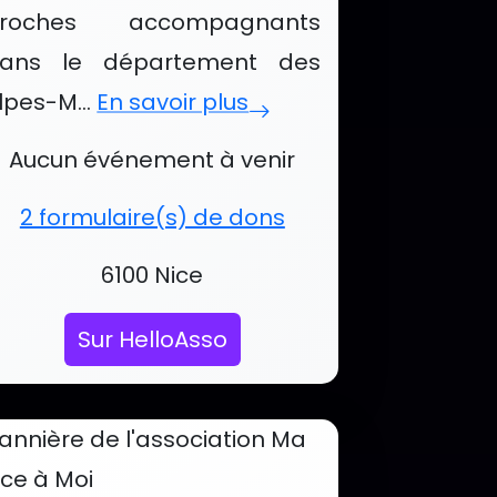
roches accompagnants
ndicap Aventure
ans le département des
lpes-M...
En savoir plus
vénements et services de France al
Aucun événement à venir
2 formulaire(s) de dons
Localisation :
6100 Nice
Sur HelloAsso