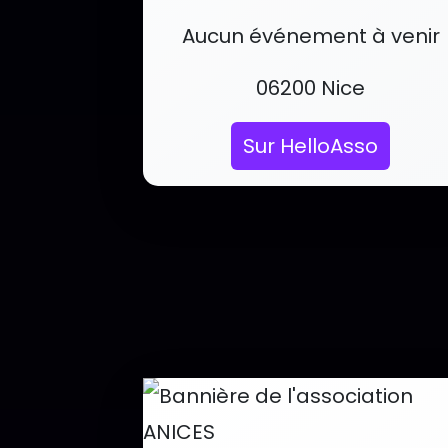
Événements et services
Aucun événement à venir
Localisation :
06200 Nice
Sur HelloAsso