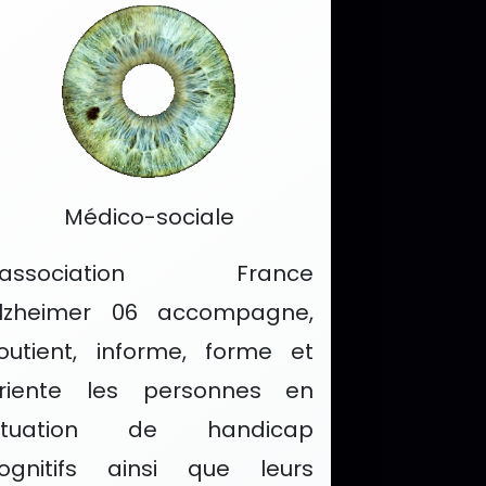
Catégorie :
Médico-sociale
L'association France
lzheimer 06 accompagne,
outient, informe, forme et
riente les personnes en
ituation de handicap
ognitifs ainsi que leurs