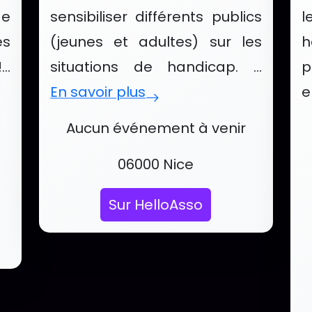
de
sensibiliser différents publics
l
és
(jeunes et adultes) sur les
h
..
situations de handicap. ...
p
En savoir plus
e
 de ANICES
Événements et services de H
É
Aucun événement à venir
Localisation :
06000 Nice
Sur HelloAsso