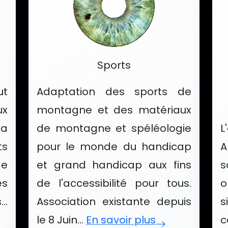
Catégorie :
Sports
ut
Adaptation des sports de
ux
montagne et des matériaux
la
de montagne et spéléologie
ts
pour le monde du handicap
A
de
et grand handicap aux fins
s
es
de l'accessibilité pour tous.
o
.
Association existante depuis
s
le 8 Juin...
En savoir plus
c