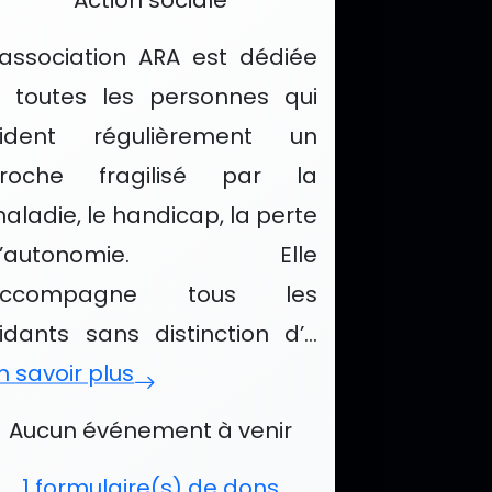
Action sociale
’association ARA est dédiée
 toutes les personnes qui
ident régulièrement un
roche fragilisé par la
aladie, le handicap, la perte
d’autonomie. Elle
accompagne tous les
idants sans distinction d’...
s en piste avec Baptiste
n savoir plus
vénements et services de Accompag
Aucun événement à venir
1 formulaire(s) de dons