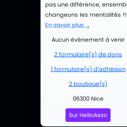
pas une différence, ensemb
changeons les mentalités !!!.
En savoir plus
Événements et services
Aucun événement à venir
2 formulaire(s) de dons
1 formulaire(s) d'adhésion
2 boutique(s)
Localisation :
06300 Nice
Sur HelloAsso