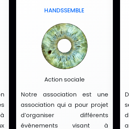
HANDSSEMBLE
Catégorie :
Action sociale
on
Notre association est une
D
es
association qui a pour projet
s
 à
d’organiser différents
d
ux
évènements visant à
a