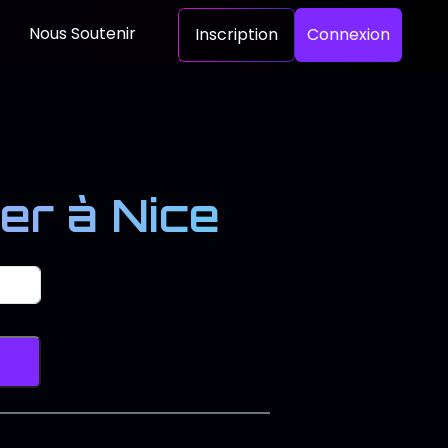
Nous Soutenir
Inscription
Connexion
er à Nice
er une associatio
rcher