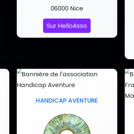
Localisation :
06000 Nice
Sur HelloAsso
HANDICAP AVENTURE