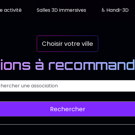
e activité
Salles 3D immersives
♿ Handi-3D
Choisir votre ville
ions à recommand
Recherch
 de l'association
issez le nom d'une association pour la reche
er la recherche d'associations
Rechercher