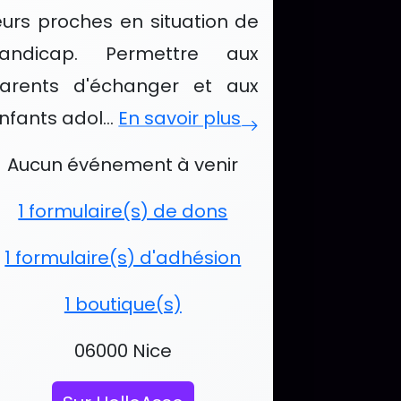
eurs proches en situation de
andicap. Permettre aux
arents d'échanger et aux
nfants adol...
En savoir plus
andsSemble
vénements et services de Ma Place 
Aucun événement à venir
1 formulaire(s) de dons
1 formulaire(s) d'adhésion
1 boutique(s)
Localisation :
06000 Nice