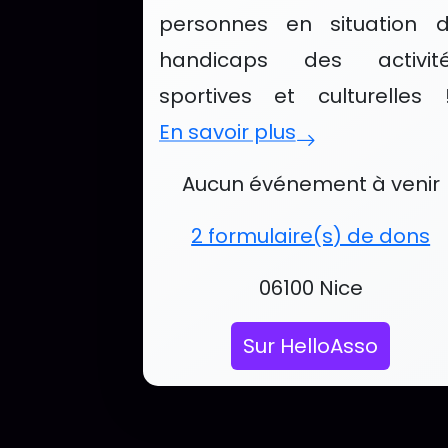
personnes en situation 
handicaps des activit
sportives et culturelles !.
En savoir plus
Événements et services
Aucun événement à venir
2 formulaire(s) de dons
Localisation :
06100 Nice
Sur HelloAsso