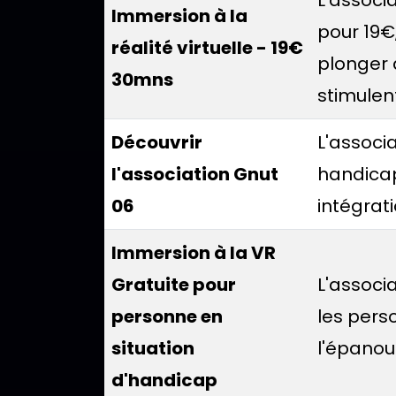
Immersion à la
pour 19€
réalité virtuelle - 19€
plonger 
30mns
stimulent
Découvrir
L'associa
l'association Gnut
handicap
06
intégrati
Immersion à la VR
Gratuite pour
L'associa
personne en
les perso
situation
l'épanou
d'handicap