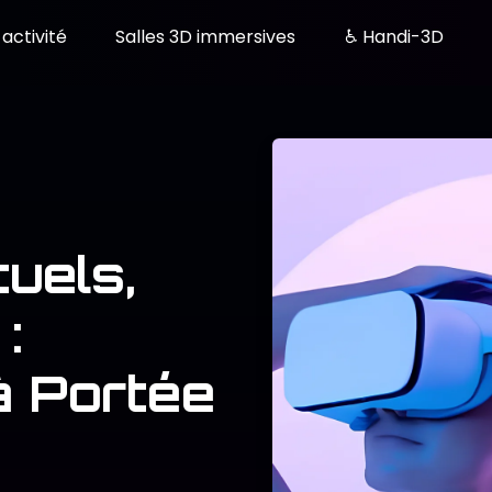
activité
Salles 3D immersives
♿ Handi-3D
uels,
:
à Portée