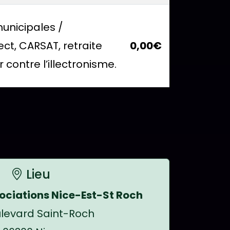
unicipales /
ct, CARSAT, retraite
0,00€
r contre l’illectronisme.
ROCH BUREAU 14 du 28/05/2026, leurs descrip
Lieu
ociations Nice-Est-St Roch
levard Saint-Roch