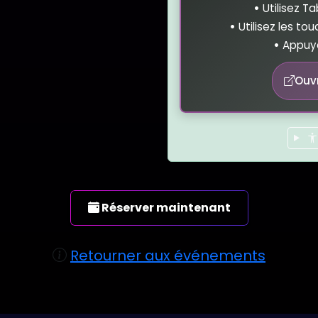
•
Utilisez T
•
Utilisez les to
•
Appuye
Ouv
Réserver maintenant
e de réservation dans une fenêtre modale
Retourner aux événements